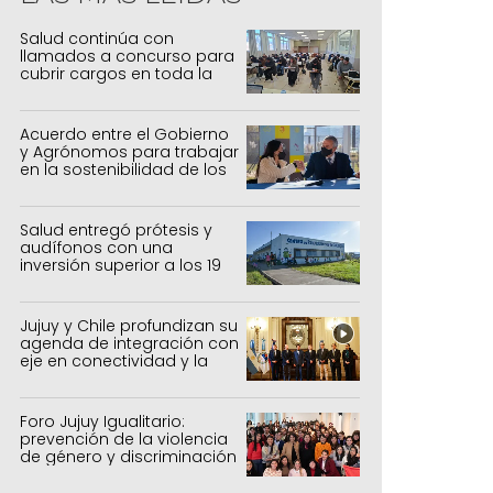
nerar, junto a las comunidades educativas del nivel Prim
Salud continúa con
rmas de vida que requiere el planeta para la mitigación d
llamados a concurso para
mbio climático.
cubrir cargos en toda la
provincia
Acuerdo entre el Gobierno
y Agrónomos para trabajar
en la sostenibilidad de los
sistemas productivos
agrícolas, pecuarios y
forestal
Salud entregó prótesis y
audífonos con una
inversión superior a los 19
millones de pesos
Jujuy y Chile profundizan su
agenda de integración con
eje en conectividad y la
mejora del Paso de Jama
Foro Jujuy Igualitario:
prevención de la violencia
de género y discriminación