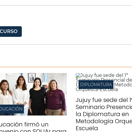
CURSO
DIPLOMATURA
Jujuy fue sede del 1
Seminario Presenci
DUCACIÓN
la Diplomatura en
Metodología Orqu
ucación firmó un
Escuela
nvenio con SOIJAr para