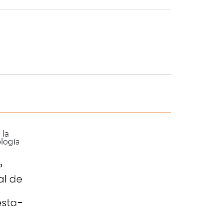
°
al de
esta-