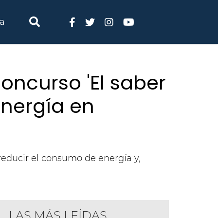
ia
oncurso 'El saber
energía en
reducir el consumo de energía y,
LAS MÁS LEÍDAS
 uso responsable y eficiente de la energía será el eje del