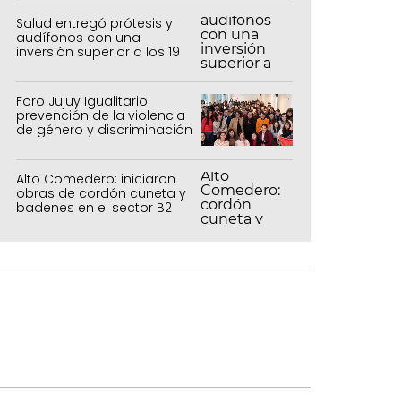
agrícolas, pecuarios y
forestal
Salud entregó prótesis y
audífonos con una
inversión superior a los 19
millones de pesos
Foro Jujuy Igualitario:
prevención de la violencia
de género y discriminación
Alto Comedero: iniciaron
obras de cordón cuneta y
badenes en el sector B2