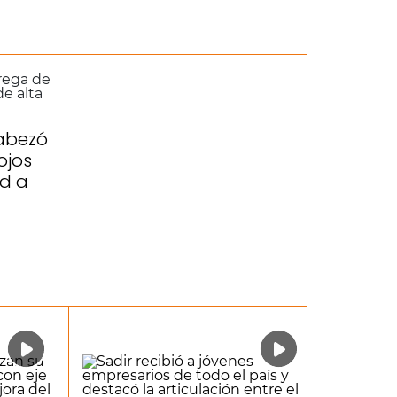
abezó
ojos
d a