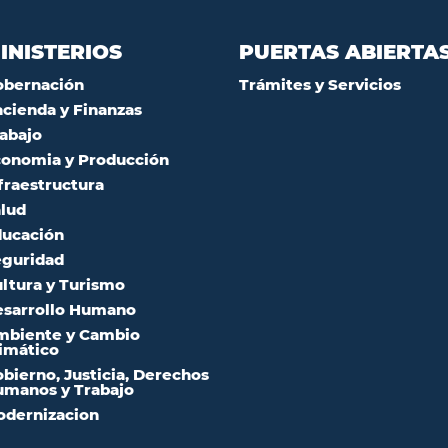
INISTERIOS
PUERTAS ABIERTA
obernación
Trámites y Servicios
cienda y Finanzas
abajo
onomia y Producción
fraestructura
lud
ucación
guridad
ltura y Turismo
sarrollo Humano
mbiente y Cambio
imático
bierno, Justicia, Derechos
manos y Trabajo
dernizacion