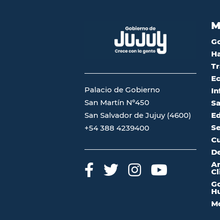
M
G
Ha
Tr
Ec
Palacio de Gobierno
In
San Martín Nº450
Sa
San Salvador de Jujuy (4600)
Ed
Se
+54 388 4239400
Cu
De
A
Cl
Go
Hu
Mo