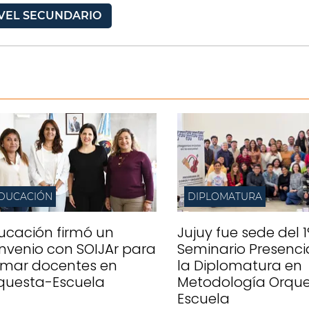
VEL SECUNDARIO
DUCACIÓN
DIPLOMATURA
ucación firmó un
Jujuy fue sede del 1
nvenio con SOIJAr para
Seminario Presenci
rmar docentes en
la Diplomatura en
questa-Escuela
Metodología Orqu
Escuela