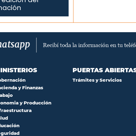
mación
INISTERIOS
PUERTAS ABIERTA
obernación
Trámites y Servicios
cienda y Finanzas
abajo
onomia y Producción
fraestructura
lud
ucación
guridad