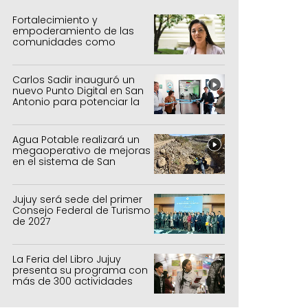
Fortalecimiento y
empoderamiento de las
comunidades como
política de estado
Carlos Sadir inauguró un
nuevo Punto Digital en San
Antonio para potenciar la
inclusión tecnológica
Agua Potable realizará un
megaoperativo de mejoras
en el sistema de San
Salvador y Alto Comedero
Jujuy será sede del primer
Consejo Federal de Turismo
de 2027
La Feria del Libro Jujuy
presenta su programa con
más de 300 actividades
para todas las edades