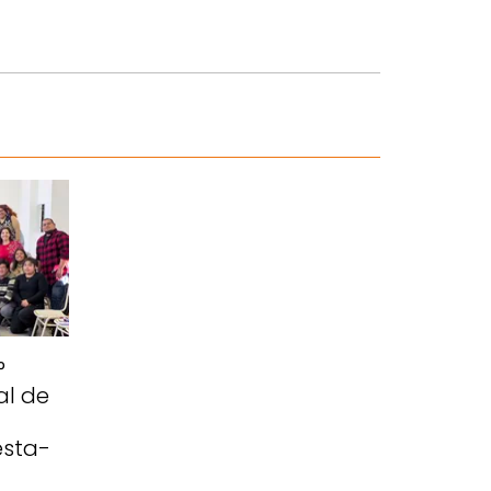
°
al de
esta-