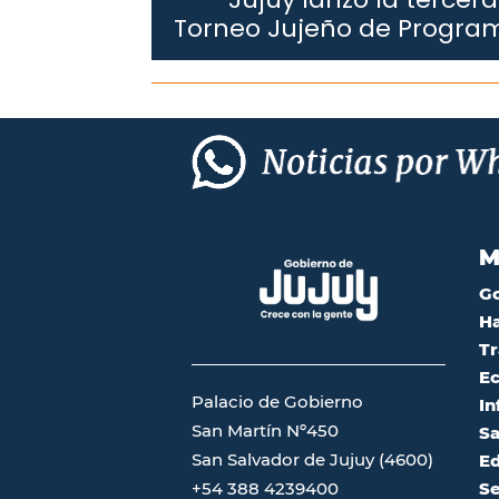
Jujuy.
Torneo Jujeño de Progra
M
G
Ha
Tr
Ec
Palacio de Gobierno
In
San Martín Nº450
Sa
San Salvador de Jujuy (4600)
Ed
Se
+54 388 4239400