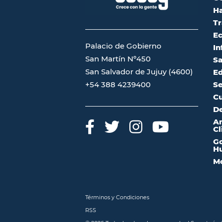
Ha
Tr
Ec
Palacio de Gobierno
In
San Martín Nº450
Sa
San Salvador de Jujuy (4600)
Ed
Se
+54 388 4239400
Cu
De
A
Cl
Go
Hu
Mo
Términos y Condiciones
RSS