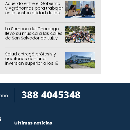
Acuerdo entre el Gobierno
y Agrónomos para trabajar
en la sostenibilidad de los
sistemas productivos
agrícolas, pecuarios y
forestal
La Semana del Charango
llevó su música a las calles
de San Salvador de Jujuy
Salud entregó prótesis y
audífonos con una
inversión superior a los 19
millones de pesos
S
Últimas noticias