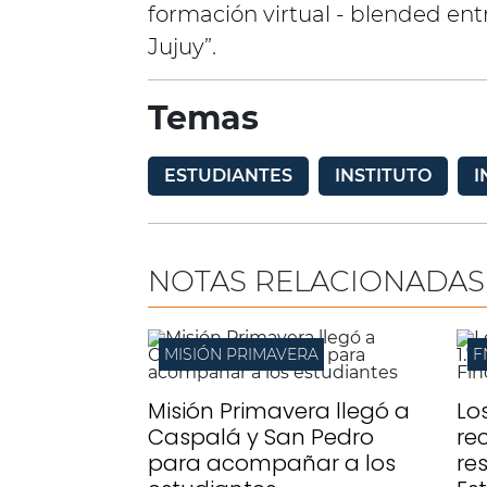
formación virtual - blended ent
Jujuy”.
Temas
ESTUDIANTES
INSTITUTO
I
NOTAS RELACIONADAS
MISIÓN PRIMAVERA
F
Misión Primavera llegó a
Lo
Caspalá y San Pedro
re
para acompañar a los
re