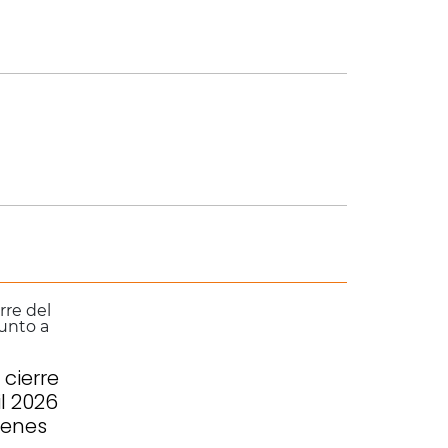
cierre
il 2026
venes