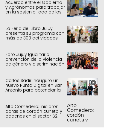
Acuerdo entre el Gobierno
y Agrónomos para trabajar
en la sostenibilidad de los
sistemas productivos
agrícolas, pecuarios y
forestal
La Feria del Libro Jujuy
presenta su programa con
más de 300 actividades
para todas las edades
Foro Jujuy Igualitario:
prevención de la violencia
de género y discriminación
Carlos Sadir inauguró un
nuevo Punto Digital en San
Antonio para potenciar la
inclusión tecnológica
Alto Comedero: iniciaron
obras de cordón cuneta y
badenes en el sector B2