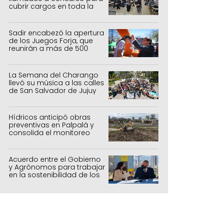
cubrir cargos en toda la
provincia
Sadir encabezó la apertura
de los Juegos Forja, que
reunirán a más de 500
atletas jujeños
La Semana del Charango
llevó su música a las calles
de San Salvador de Jujuy
Hídricos anticipó obras
preventivas en Palpalá y
consolida el monitoreo
para la temporada estival
Acuerdo entre el Gobierno
y Agrónomos para trabajar
en la sostenibilidad de los
sistemas productivos
agrícolas, pecuarios y
forestal