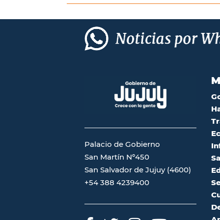
M
G
Ha
Tr
Ec
Palacio de Gobierno
In
San Martín Nº450
Sa
San Salvador de Jujuy (4600)
Ed
Se
+54 388 4239400
Cu
De
A