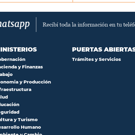
INISTERIOS
PUERTAS ABIERTA
obernación
Trámites y Servicios
cienda y Finanzas
abajo
onomia y Producción
fraestructura
lud
ucación
guridad
ltura y Turismo
sarrollo Humano
mbiente y Cambio