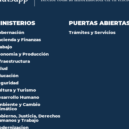
INISTERIOS
PUERTAS ABIERTA
obernación
Trámites y Servicios
cienda y Finanzas
abajo
onomia y Producción
fraestructura
lud
ucación
guridad
ltura y Turismo
sarrollo Humano
mbiente y Cambio
imático
bierno, Justicia, Derechos
manos y Trabajo
dernizacion