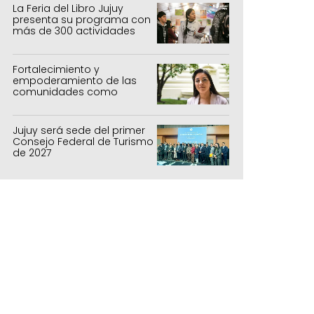
forestal
La Feria del Libro Jujuy
presenta su programa con
más de 300 actividades
para todas las edades
Fortalecimiento y
empoderamiento de las
comunidades como
política de estado
Jujuy será sede del primer
Consejo Federal de Turismo
de 2027