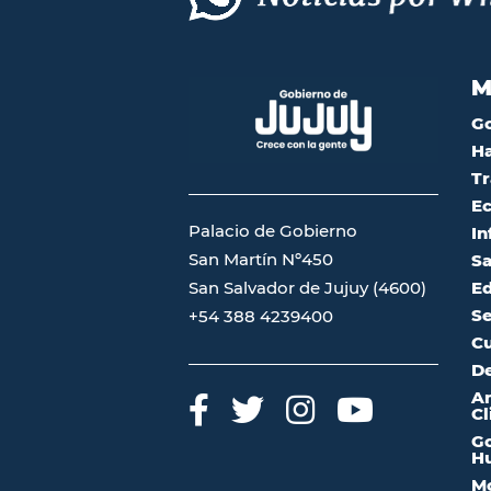
M
G
Ha
Tr
Ec
Palacio de Gobierno
In
San Martín Nº450
Sa
San Salvador de Jujuy (4600)
Ed
Se
+54 388 4239400
Cu
De
A
Cl
Go
Hu
Mo