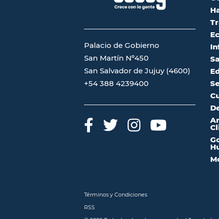
Ha
Tr
Ec
Palacio de Gobierno
In
San Martín Nº450
Sa
San Salvador de Jujuy (4600)
Ed
Se
+54 388 4239400
Cu
De
A
Cl
Go
Hu
Mo
Términos y Condiciones
RSS