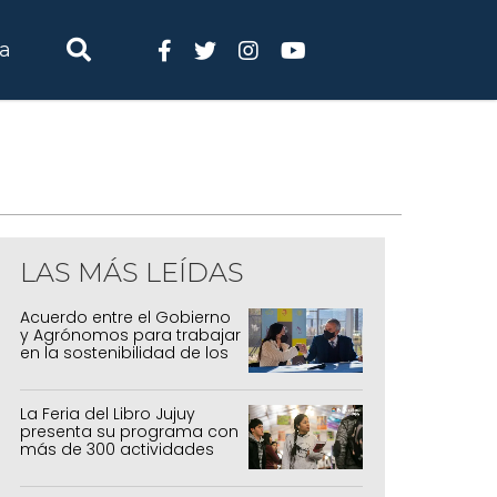
ia
LAS MÁS LEÍDAS
Acuerdo entre el Gobierno
y Agrónomos para trabajar
en la sostenibilidad de los
sistemas productivos
agrícolas, pecuarios y
forestal
La Feria del Libro Jujuy
presenta su programa con
más de 300 actividades
para todas las edades