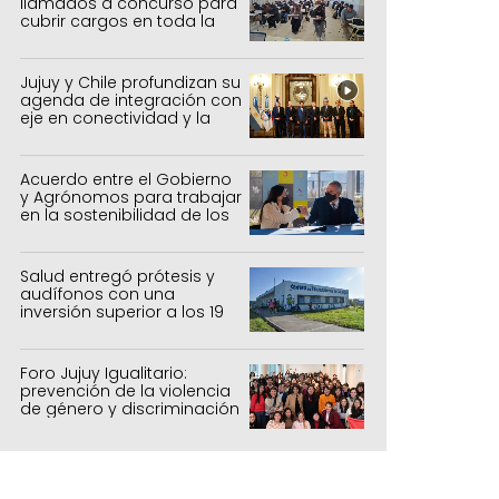
llamados a concurso para
cubrir cargos en toda la
provincia
Jujuy y Chile profundizan su
agenda de integración con
eje en conectividad y la
mejora del Paso de Jama
Acuerdo entre el Gobierno
y Agrónomos para trabajar
en la sostenibilidad de los
sistemas productivos
agrícolas, pecuarios y
forestal
Salud entregó prótesis y
audífonos con una
inversión superior a los 19
millones de pesos
Foro Jujuy Igualitario:
prevención de la violencia
de género y discriminación
 Gobierno de Jujuy fortalece el trabajo c