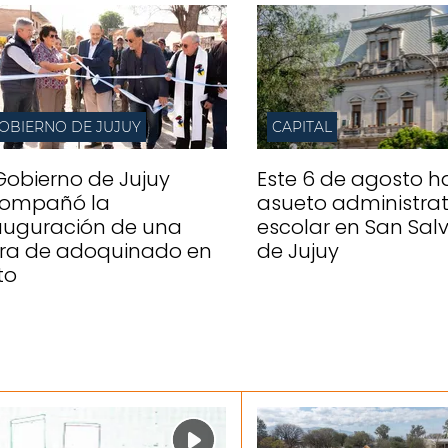
OBIERNO DE JUJUY
CAPITAL
 Gobierno de Jujuy
Este 6 de agosto h
ompañó la
asueto administrat
auguración de una
escolar en San Sal
ra de adoquinado en
de Jujuy
to