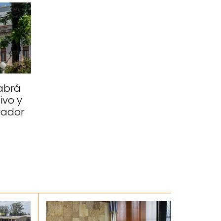
abrá
ivo y
vador