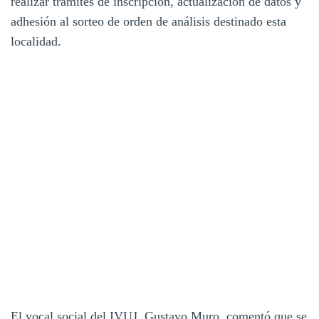
realizar trámites de inscripción, actualización de datos y
adhesión al sorteo de orden de análisis destinado esta
localidad.
El vocal social del IVUJ, Gustavo Muro, comentó que se