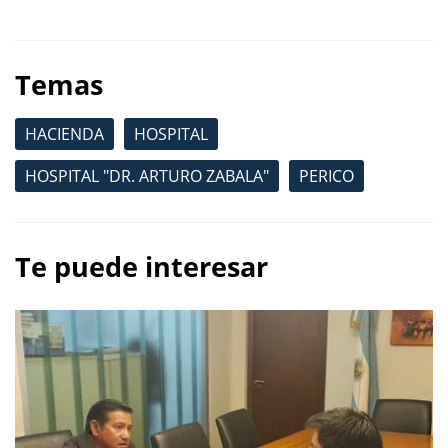
Temas
HACIENDA
HOSPITAL
HOSPITAL "DR. ARTURO ZABALA"
PERICO
Te puede interesar