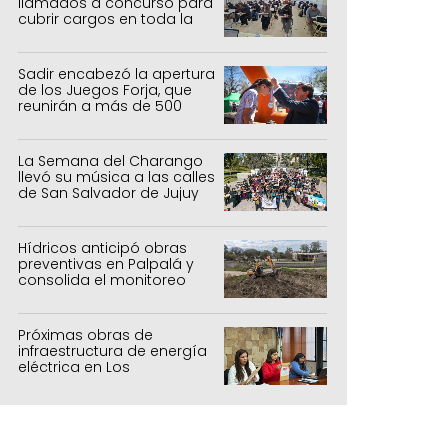
llamados a concurso para
cubrir cargos en toda la
provincia
Sadir encabezó la apertura
de los Juegos Forja, que
reunirán a más de 500
atletas jujeños
La Semana del Charango
llevó su música a las calles
de San Salvador de Jujuy
Hídricos anticipó obras
preventivas en Palpalá y
consolida el monitoreo
para la temporada estival
Próximas obras de
infraestructura de energía
eléctrica en Los
Manantiales