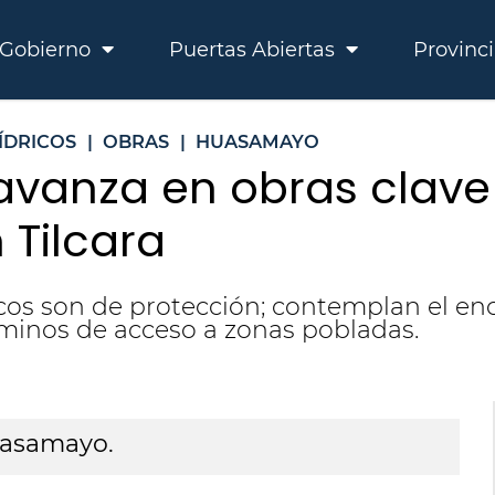
Gobierno
Puertas Abiertas
Provinc
ÍDRICOS
|
OBRAS
|
HUASAMAYO
avanza en obras clave 
Tilcara
cos son de protección; contemplan el en
aminos de acceso a zonas pobladas.
uasamayo.