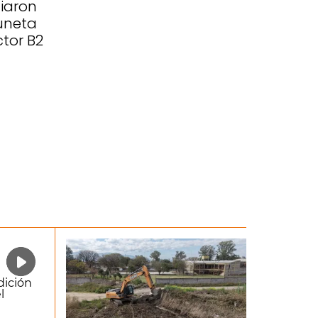
ciaron
uneta
ctor B2