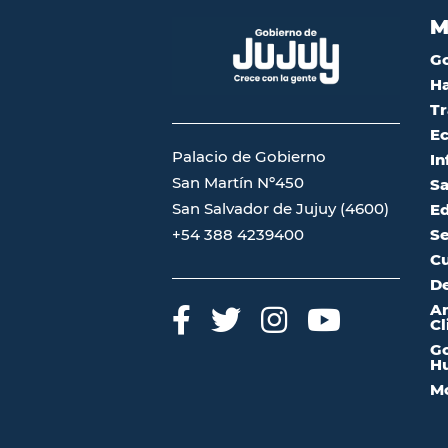
M
G
Ha
Tr
Ec
Palacio de Gobierno
In
San Martín Nº450
Sa
San Salvador de Jujuy (4600)
Ed
Se
+54 388 4239400
Cu
De
A
Cl
Go
Hu
Mo