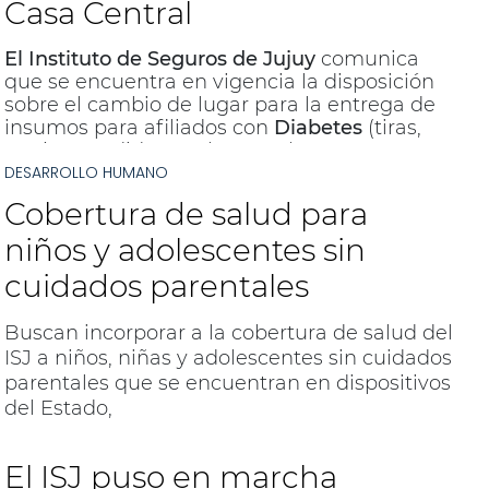
Casa Central
El Instituto de Seguros de Jujuy
comunica
que se encuentra en vigencia la disposición
sobre el cambio de lugar para la entrega de
insumos para afiliados con
Diabetes
(tiras,
agujas, medidores y lansetas), que se
DESARROLLO HUMANO
realizará en el sector de Deposito del
subsuelo de Casa central, ubicada en
Alvear
Cobertura de salud para
845
en el horario de 7,30 a 13,30.
niños y adolescentes sin
cuidados parentales
Buscan incorporar a la cobertura de salud del
ISJ a niños, niñas y adolescentes sin cuidados
parentales que se encuentran en dispositivos
del Estado,
El ISJ puso en marcha