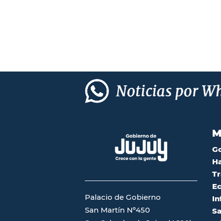
M
G
Ha
Tr
Ec
Palacio de Gobierno
In
San Martín Nº450
Sa