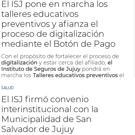
El ISJ pone en marcha los
talleres educativos
preventivos y afianza el
proceso de digitalización
mediante el Botón de Pago
Con el propósito de fortalecer el proceso de
digitalización
y estar cerca del afiliado,
el
Instituto de Seguros de Jujuy
pondrá en
marcha los
Talleres educativos preventivos
el
próximo lunes 7 del corriente mes, como así
SALUD
también se afianza la participación de la obra
social en las actividades impulsadas desde la
El ISJ firmó convenio
Municipalidad y el Ministerio de Salud de la
Provincia
y se realza la vigencia del
Botón de
interinstitucional con la
Pago
para abonar cuota de Adherentes
Municipalidad de San
Voluntarios y coseguros de prótesis, ortesis y
medicamentos provistos por el ISJ, así lo
Salvador de Jujuy
anunciaron autoridades de la obra social en