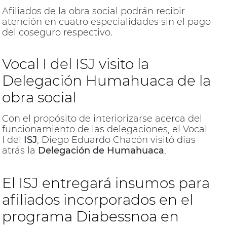
contacto con medios locales.
Afiliados de la obra social podrán recibir
atención en cuatro especialidades sin el pago
del coseguro respectivo.
Vocal I del ISJ visito la
Delegación Humahuaca de la
obra social
Con el propósito de interiorizarse acerca del
funcionamiento de las delegaciones, el Vocal
I del
ISJ
, Diego Eduardo Chacón visitó días
atrás la
Delegación de Humahuaca
,
oportunidad en la cual pudo recepcionar
inquietudes y pedidos del personal de esa
El ISJ entregará insumos para
dependencia de la
obra social
, como así
también aunar criterios de trabajo conjunto.
afiliados incorporados en el
programa Diabessnoa en