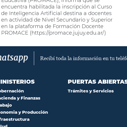
Educativa (PROMACE), informa que se
encuentra habilitada la inscripción al Curso
de Inteligencia Artificial destina a docentes
en actividad de Nivel Secundario y Superior
en la plataforma de Formación Docente
PROMACE (https://promace.jujuy.edu.ar/)
INISTERIOS
PUERTAS ABIERTA
obernación
Trámites y Servicios
cienda y Finanzas
abajo
onomia y Producción
fraestructura
lud