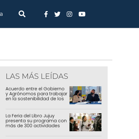
ia
LAS MÁS LEÍDAS
Acuerdo entre el Gobierno
y Agrónomos para trabajar
en la sostenibilidad de los
sistemas productivos
agrícolas, pecuarios y
forestal
La Feria del Libro Jujuy
presenta su programa con
más de 300 actividades
para todas las edades