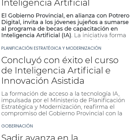
Inteligencia Artificial
El Gobierno Provincial, en alianza con
Potrero
Digital
, invita a los jóvenes jujeños a sumarse
al programa de
becas de capacitación en
Inteligencia Artificial (IA)
. La iniciativa forma
parte de un trayecto educativo federal
PLANIFICACIÓN ESTRATÉGICA Y MODERNIZACIÓN
diseñado para fortalecer el talento joven y
fomentar vocaciones tecnológicas en toda la
Concluyó con éxito el curso
región.
de Inteligencia Artificial e
Innovación Asistida
La formación de acceso a la tecnología IA,
impulsada por el Ministerio de Planificación
Estratégica y Modernización, reafirma el
compromiso del Gobierno Provincial con la
modernización y el desarrollo de capacidades
GOBERNACIÓN
digitales.
Sadir avanza en la