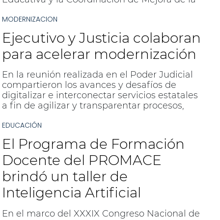
Calidad Educativa de la Secretaría de
MODERNIZACION
Planeamiento Estratégico, ofreció un taller
de capacitación virtual titulado “¿Es posible el
Ejecutivo y Justicia colaboran
uso de la IA en el Aula?”. El evento contó con
la participación de más de 200 docentes y
para acelerar modernización
fue dictado por Roberto Barles, un destacado
especialista en Tecnología aplicada a la
En la reunión realizada en el Poder Judicial
Educación.
compartieron los avances y desafíos de
digitalizar e interconectar servicios estatales
a fin de agilizar y transparentar procesos,
aplicar inteligencia artificial a la función
EDUCACIÓN
pública y fortalecer la seguridad informática.
El Programa de Formación
Docente del PROMACE
brindó un taller de
Inteligencia Artificial
En el marco del XXXIX Congreso Nacional de