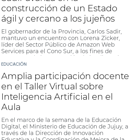
construcción de un Estado
ágil y cercano a los jujeños
El gobernador de la Provincia, Carlos Sadir,
mantuvo un encuentro con Lorena Zicker,
líder del Sector Público de Amazon Web
Services para el Cono Sur, a los fines de
avanzar en la incorporación de inteligencia
EDUCACIÓN
artificial (IA) y aplicarla en tecnologías y
servicios para jujeños y jujeñas.
Amplia participación docente
en el Taller Virtual sobre
Inteligencia Artificial en el
Aula
En el marco de la semana de la Educación
Digital, el Ministerio de Educación de Jujuy, a
través de la Dirección de Innovación
Educativa y la Coordinación de Mejora de la