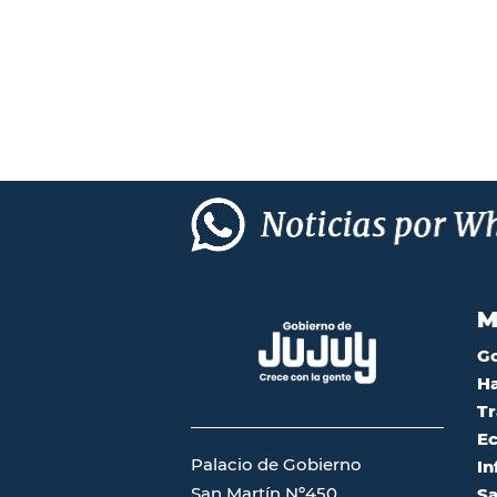
M
G
Ha
Tr
Ec
Palacio de Gobierno
In
San Martín Nº450
Sa