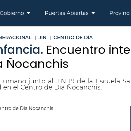
Gobierno
Puertas Abiertas
Provinc
NERACIONAL
|
JIN
|
CENTRO DE DÍA
nfancia.
Encuentro int
ía Ñocanchis
 Humano junto al JIN 19 de la Escuela Sa
 en el Centro de Día Ñocanchis.