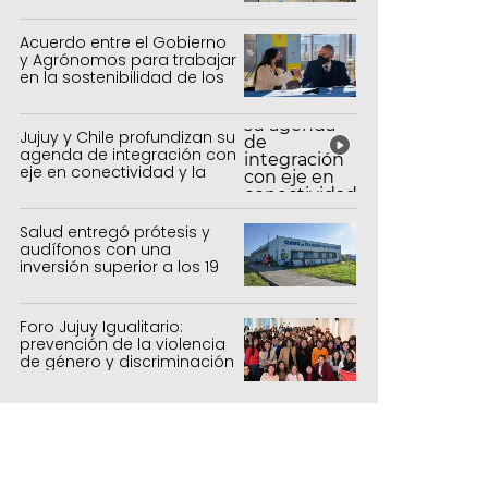
Acuerdo entre el Gobierno
y Agrónomos para trabajar
en la sostenibilidad de los
sistemas productivos
agrícolas, pecuarios y
forestal
Jujuy y Chile profundizan su
agenda de integración con
eje en conectividad y la
mejora del Paso de Jama
Salud entregó prótesis y
audífonos con una
inversión superior a los 19
millones de pesos
Foro Jujuy Igualitario:
prevención de la violencia
de género y discriminación