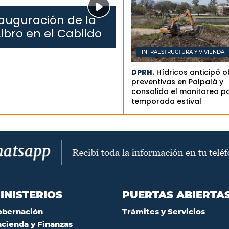
auguración de la
Libro en el Cabildo
INFRAESTRUCTURA Y VIVIENDA
DPRH.
Hídricos anticipó 
preventivas en Palpalá y
consolida el monitoreo pa
temporada estival
INISTERIOS
PUERTAS ABIERTA
obernación
Trámites y Servicios
cienda y Finanzas