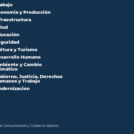
abajo
onomia y Producción
fraestructura
lud
ucación
guridad
ltura y Turismo
sarrollo Humano
mbiente y Cambio
imático
bierno, Justicia, Derechos
manos y Trabajo
dernizacion
 de Comunicación y Gobierno Abierto