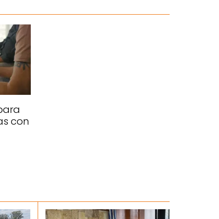
para
as con