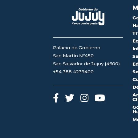
M
G
Ha
Tr
Ec
Palacio de Gobierno
In
San Martín Nº450
Sa
San Salvador de Jujuy (4600)
Ed
Se
+54 388 4239400
Cu
De
A
Cl
Go
Hu
Mo