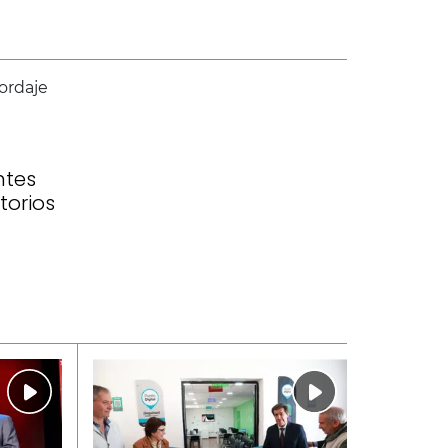
ntes
torios