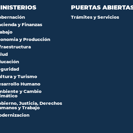
INISTERIOS
PUERTAS ABIERTA
obernación
Trámites y Servicios
cienda y Finanzas
abajo
onomia y Producción
fraestructura
lud
ucación
guridad
ltura y Turismo
sarrollo Humano
mbiente y Cambio
imático
bierno, Justicia, Derechos
manos y Trabajo
dernizacion