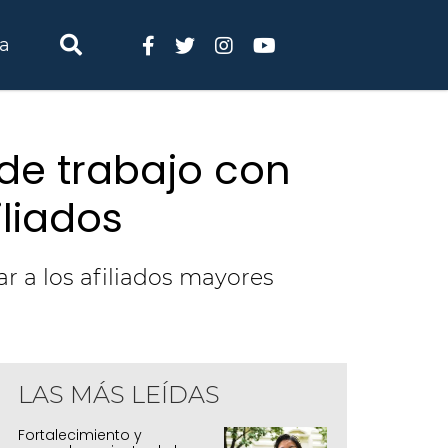
ia
 de trabajo con
liados
ar a los afiliados mayores
LAS MÁS LEÍDAS
l ISJ avanza en acuerdos de trabajo con
neficiar a sus afiliados
Fortalecimiento y