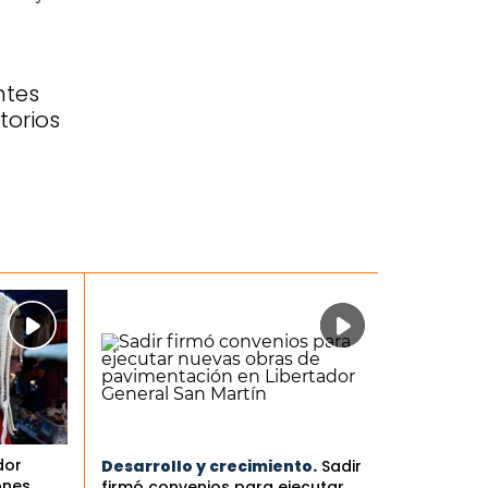
ntes
torios
dor
Desarrollo y crecimiento.
Sadir
ones
firmó convenios para ejecutar