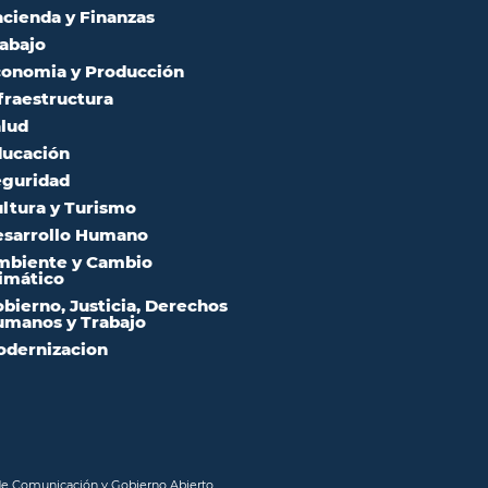
cienda y Finanzas
abajo
onomia y Producción
fraestructura
lud
ucación
guridad
ltura y Turismo
sarrollo Humano
mbiente y Cambio
imático
bierno, Justicia, Derechos
manos y Trabajo
dernizacion
 de Comunicación y Gobierno Abierto