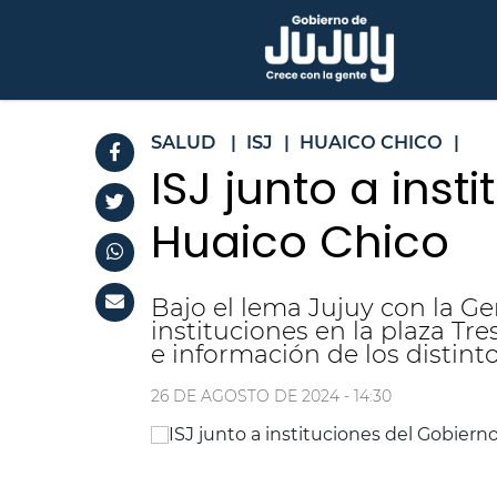
SALUD
|
ISJ
|
HUAICO CHICO
|
ISJ junto a ins
Huaico Chico
Bajo el lema Jujuy con la Gen
instituciones en la plaza T
e información de los distint
26 DE AGOSTO DE 2024 - 14:30