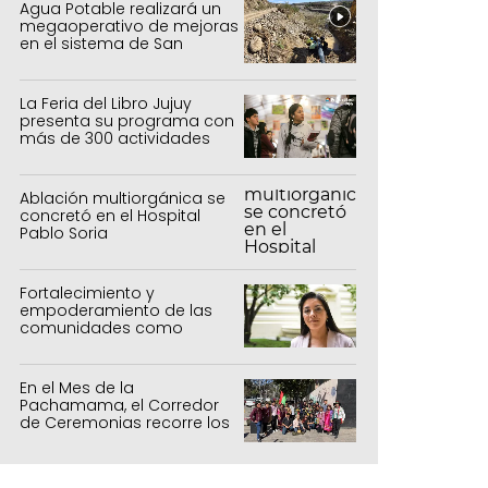
Agua Potable realizará un
megaoperativo de mejoras
en el sistema de San
Salvador y Alto Comedero
La Feria del Libro Jujuy
presenta su programa con
más de 300 actividades
para todas las edades
Ablación multiorgánica se
concretó en el Hospital
Pablo Soria
Fortalecimiento y
empoderamiento de las
comunidades como
política de estado
En el Mes de la
Pachamama, el Corredor
de Ceremonias recorre los
centros culturales de la
capital