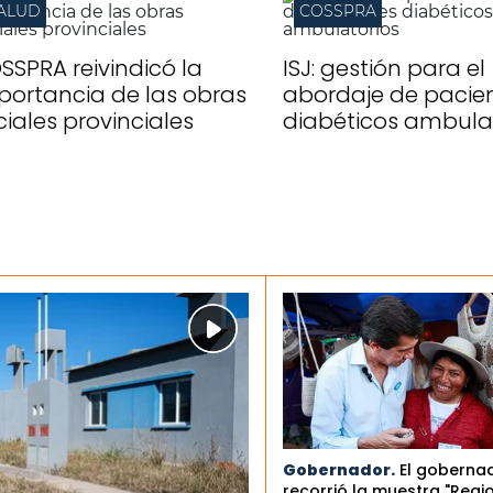
ALUD
COSSPRA
SSPRA reivindicó la
ISJ: gestión para el
portancia de las obras
abordaje de pacie
ciales provinciales
diabéticos ambula
Gobernador.
El goberna
recorrió la muestra "Regi