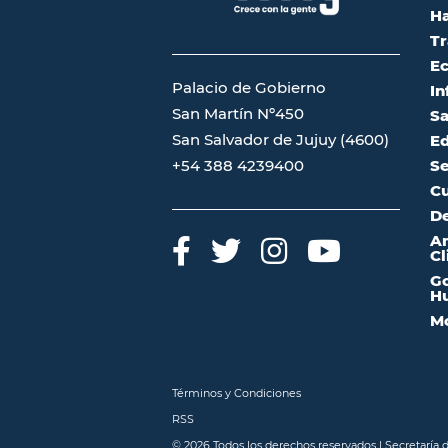
Ha
Tr
Ec
Palacio de Gobierno
In
San Martín Nº450
Sa
San Salvador de Jujuy (4600)
Ed
Se
+54 388 4239400
Cu
De
A
Cl
Go
Hu
Mo
Términos y Condiciones
RSS
© 2026 Todos los derechos reservados | Secretaría