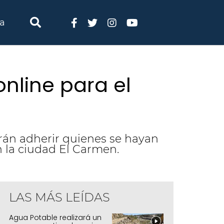
ia
nline para el
drán adherir quienes se hayan
en la ciudad El Carmen.
LAS MÁS LEÍDAS
e construirán 45 nuevos departamentos 
Agua Potable realizará un