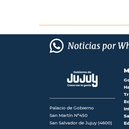
M
G
Ha
Tr
Ec
Palacio de Gobierno
In
San Martín Nº450
Sa
San Salvador de Jujuy (4600)
Ed