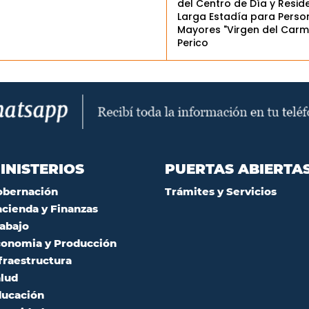
del Centro de Día y Resid
Larga Estadía para Perso
Mayores "Virgen del Carm
Perico
INISTERIOS
PUERTAS ABIERTA
obernación
Trámites y Servicios
cienda y Finanzas
abajo
onomia y Producción
fraestructura
lud
ucación