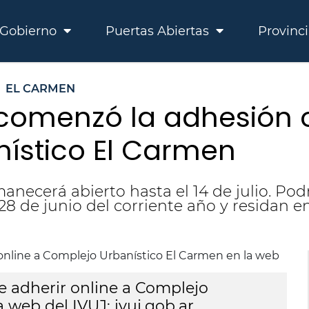
Gobierno
Puertas Abiertas
Provinc
EL CARMEN
 comenzó la adhesión o
ístico El Carmen
anecerá abierto hasta el 14 de julio. Po
 28 de junio del corriente año y residan 
S
de adherir online a Complejo
 web del IVUJ: ivuj.gob.ar