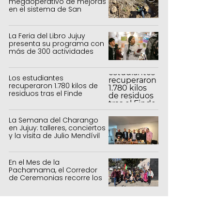
megaoperativo de mejoras
en el sistema de San
Salvador y Alto Comedero
La Feria del Libro Jujuy
presenta su programa con
más de 300 actividades
para todas las edades
Los estudiantes
recuperaron 1.780 kilos de
residuos tras el Finde
Estudiantil
La Semana del Charango
en Jujuy: talleres, conciertos
y la visita de Julio Mendívil
En el Mes de la
Pachamama, el Corredor
de Ceremonias recorre los
centros culturales de la
capital