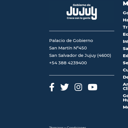
M
G
Ha
Tr
Ec
Palacio de Gobierno
In
San Martín Nº450
Sa
San Salvador de Jujuy (4600)
Ed
Se
+54 388 4239400
Cu
De
A
Cl
Go
Hu
Mo
Términos y Condiciones