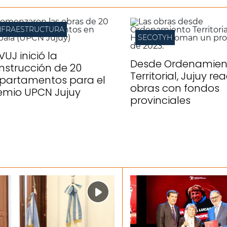
NFRAESTRUCTURA
SECOTYH
IVUJ inició la
Desde Ordenamien
nstrucción de 20
Territorial, Jujuy re
partamentos para el
obras con fondos
emio UPCN Jujuy
provinciales