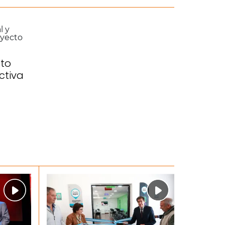
to
activa