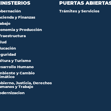
INISTERIOS
PUERTAS ABIERTA
obernación
Trámites y Servicios
cienda y Finanzas
abajo
onomia y Producción
fraestructura
lud
ucación
guridad
ltura y Turismo
sarrollo Humano
mbiente y Cambio
imático
bierno, Justicia, Derechos
manos y Trabajo
dernizacion