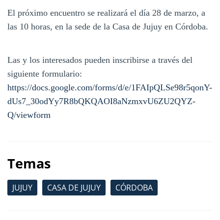
El próximo encuentro se realizará el día 28 de marzo, a
las 10 horas, en la sede de la Casa de Jujuy en Córdoba.
Las y los interesados pueden inscribirse a través del
siguiente formulario:
https://docs.google.com/forms/d/e/1FAIpQLSe98r5qonY-
dUs7_30odYy7R8bQKQAOI8aNzmxvU6ZU2QYZ-
Q/viewform
Temas
JUJUY
CASA DE JUJUY
CÓRDOBA