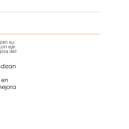
ndizan
 en
mejora