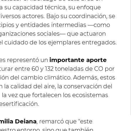
 a su capacidad técnica, su enfoque
 diversos actores. Bajo su coordinación, se
icipios y entidades intermedias —como
rganizaciones sociales— que actuaron
l cuidado de los ejemplares entregados.
les representó un
importante aporte
turar entre 60 y 132 toneladas de CO por
ción del cambio climático. Además, estos
la calidad del aire, la conservación del
 a la vez que fortalecen los ecosistemas
esertificación.
milia Deiana
, remarcó que "este
estro entorno, sino que también