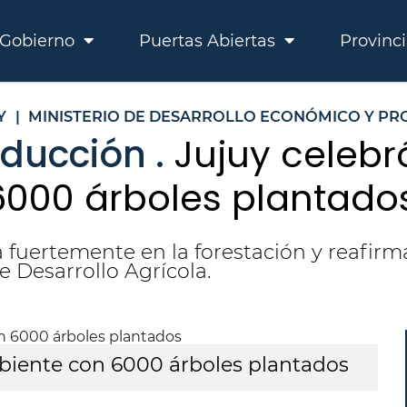
Gobierno
Puertas Abiertas
Provinc
Y
|
MINISTERIO DE DESARROLLO ECONÓMICO Y P
ducción .
Jujuy celebró
000 árboles plantado
a fuertemente en la forestación y reafi
e Desarrollo Agrícola.
mbiente con 6000 árboles plantados