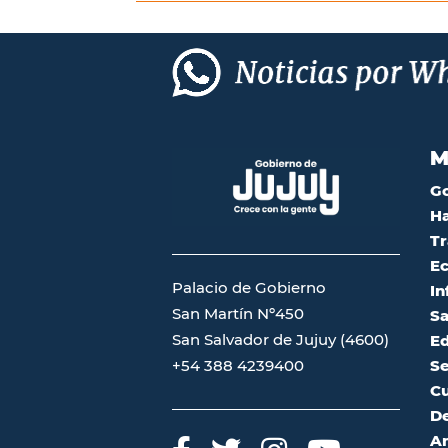
M
G
Ha
Tr
Ec
Palacio de Gobierno
In
San Martín Nº450
Sa
San Salvador de Jujuy (4600)
Ed
Se
+54 388 4239400
Cu
De
A