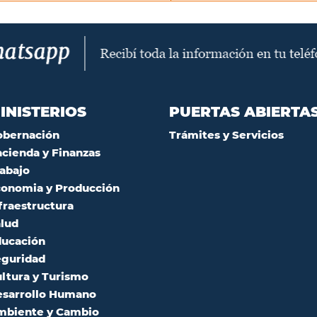
INISTERIOS
PUERTAS ABIERTA
obernación
Trámites y Servicios
cienda y Finanzas
abajo
onomia y Producción
fraestructura
lud
ucación
guridad
ltura y Turismo
sarrollo Humano
mbiente y Cambio