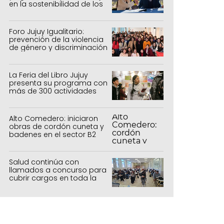
en la sostenibilidad de los
sistemas productivos
agrícolas, pecuarios y
forestal
Foro Jujuy Igualitario:
prevención de la violencia
de género y discriminación
La Feria del Libro Jujuy
presenta su programa con
más de 300 actividades
para todas las edades
Alto Comedero: iniciaron
obras de cordón cuneta y
badenes en el sector B2
Salud continúa con
llamados a concurso para
cubrir cargos en toda la
provincia