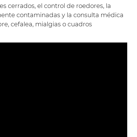
s cerrados, el control de roedores, la
mente contaminadas y la consulta médica
e, cefalea, mialgias o cuadros