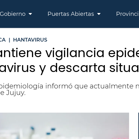
Gobierno
Puertas Abiertas
Provinc
CA
|
HANTAVIRUS
ntiene vigilancia epi
avirus y descarta situ
Epidemiología informó que actualmente no
e Jujuy.