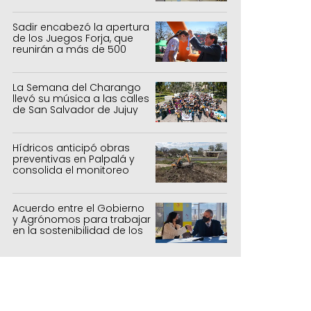
Sadir encabezó la apertura
de los Juegos Forja, que
reunirán a más de 500
atletas jujeños
La Semana del Charango
llevó su música a las calles
de San Salvador de Jujuy
Hídricos anticipó obras
preventivas en Palpalá y
consolida el monitoreo
para la temporada estival
Acuerdo entre el Gobierno
y Agrónomos para trabajar
en la sostenibilidad de los
sistemas productivos
agrícolas, pecuarios y
forestal