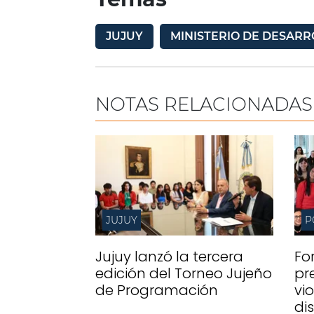
JUJUY
MINISTERIO DE DESAR
NOTAS RELACIONADAS
JUJUY
P
Jujuy lanzó la tercera
For
edición del Torneo Jujeño
pr
de Programación
vi
di