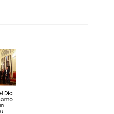
l Día
ónomo
un
su