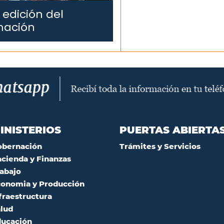
 edición del
mación
INISTERIOS
PUERTAS ABIERTA
obernación
Trámites y Servicios
cienda y Finanzas
abajo
onomia y Producción
fraestructura
lud
ucación