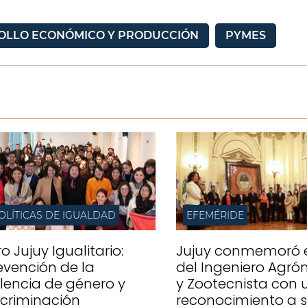
ROLLO ECONÓMICO Y PRODUCCIÓN
PYMES
OLÍTICAS DE IGUALDAD
EFEMÉRIDE
o Jujuy Igualitario:
Jujuy conmemoró e
evención de la
del Ingeniero Agr
olencia de género y
y Zootecnista con 
scriminación
reconocimiento a 