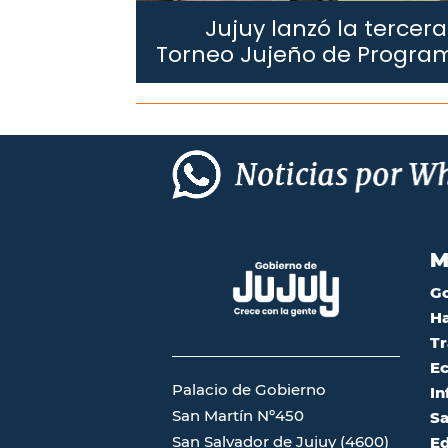
Jujuy lanzó la tercera
Jujuy.
Torneo Jujeño de Progra
M
G
Ha
Tr
Ec
Palacio de Gobierno
In
San Martín Nº450
Sa
San Salvador de Jujuy (4600)
Ed