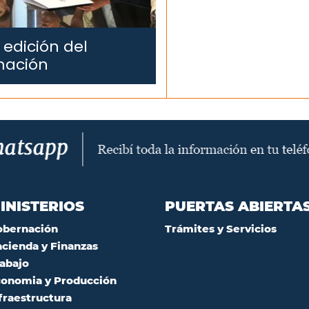
 edición del
mación
INISTERIOS
PUERTAS ABIERTA
obernación
Trámites y Servicios
cienda y Finanzas
abajo
onomia y Producción
fraestructura