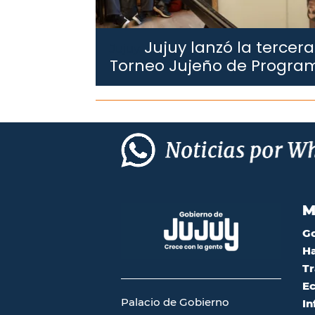
Jujuy lanzó la tercera
Jujuy.
Torneo Jujeño de Progra
M
G
Ha
Tr
Ec
Palacio de Gobierno
In