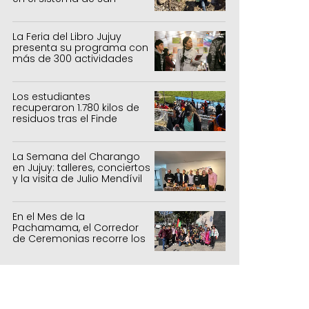
Salvador y Alto Comedero
La Feria del Libro Jujuy
presenta su programa con
más de 300 actividades
para todas las edades
Los estudiantes
recuperaron 1.780 kilos de
residuos tras el Finde
Estudiantil
La Semana del Charango
en Jujuy: talleres, conciertos
y la visita de Julio Mendívil
En el Mes de la
Pachamama, el Corredor
de Ceremonias recorre los
centros culturales de la
capital