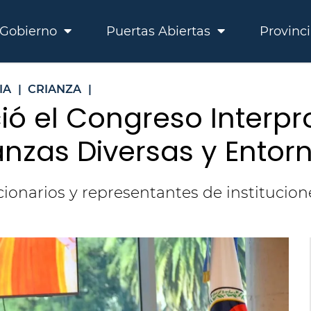
Gobierno
Puertas Abiertas
Provinc
IA
|
CRIANZA
|
ció el Congreso Interpr
anzas Diversas y Entor
cionarios y representantes de institucion