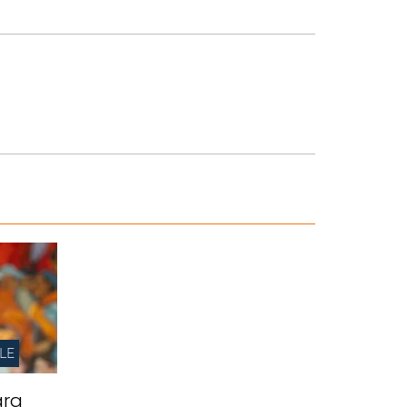
LE
ara