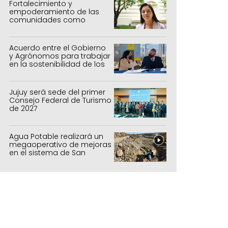
Fortalecimiento y
empoderamiento de las
comunidades como
política de estado
Acuerdo entre el Gobierno
y Agrónomos para trabajar
en la sostenibilidad de los
sistemas productivos
agrícolas, pecuarios y
forestal
Jujuy será sede del primer
Consejo Federal de Turismo
de 2027
Agua Potable realizará un
sobre
megaoperativo de mejoras
en el sistema de San
Salvador y Alto Comedero