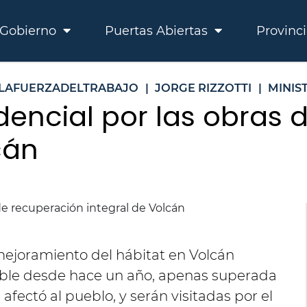
Gobierno
Puertas Abiertas
Provinc
LAFUERZADELTRABAJO
|
JORGE RIZZOTTI
|
MINIS
dencial por las obras
cán
mejoramiento del hábitat en Volcán
ible desde hace un año, apenas superada
fectó al pueblo, y serán visitadas por el