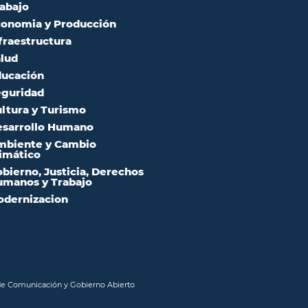
abajo
onomia y Producción
fraestructura
lud
ucación
guridad
ltura y Turismo
sarrollo Humano
mbiente y Cambio
imático
bierno, Justicia, Derechos
manos y Trabajo
dernizacion
 de Comunicación y Gobierno Abierto