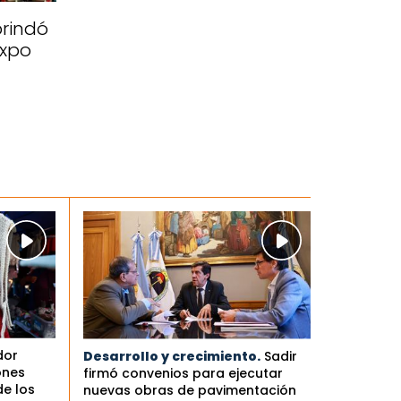
brindó
Expo
dor
Desarrollo y crecimiento.
Sadir
ones
firmó convenios para ejecutar
de los
nuevas obras de pavimentación