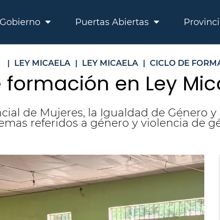
Gobierno
Puertas Abiertas
Provinc
R
|
LEY MICAELA
|
LEY MICAELA
|
CICLO DE FORM
de formación en Ley Mi
cial de Mujeres, la Igualdad de Género y 
emas referidos a género y violencia de g