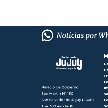
M
G
Ha
Tr
Ec
Palacio de Gobierno
In
San Martín Nº450
Sa
San Salvador de Jujuy (4600)
Ed
Se
+54 388 4239400