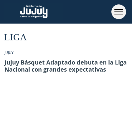
LIGA
JUJUY
Jujuy Básquet Adaptado debuta en la Liga
Nacional con grandes expectativas