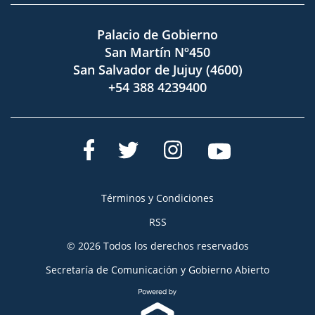
Palacio de Gobierno
San Martín Nº450
San Salvador de Jujuy (4600)
+54 388 4239400
Términos y Condiciones
RSS
© 2026 Todos los derechos reservados
Secretaría de Comunicación y Gobierno Abierto