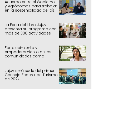
Acuerdo entre el Gobierno
y Agrónomos para trabajar
en la sostenibilidad de los
sistemas productivos
agrícolas, pecuarios y
forestal
La Feria del Libro Jujuy
presenta su programa con
más de 300 actividades
para todas las edades
Fortalecimiento y
empoderamiento de las
comunidades como
política de estado
Jujuy será sede del primer
Consejo Federal de Turismo
de 2027