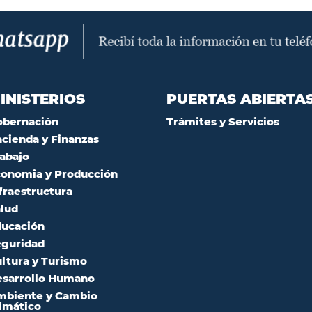
INISTERIOS
PUERTAS ABIERTA
obernación
Trámites y Servicios
cienda y Finanzas
abajo
onomia y Producción
fraestructura
lud
ucación
guridad
ltura y Turismo
sarrollo Humano
mbiente y Cambio
imático