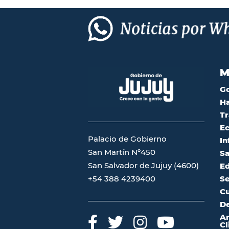
M
G
Ha
Tr
Ec
Palacio de Gobierno
In
San Martín Nº450
Sa
San Salvador de Jujuy (4600)
Ed
Se
+54 388 4239400
Cu
De
A
Cl