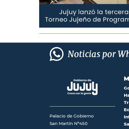
Jujuy lanzó la tercera
Jujuy.
Torneo Jujeño de Progra
M
G
Ha
Tr
Ec
Palacio de Gobierno
In
San Martín Nº450
Sa