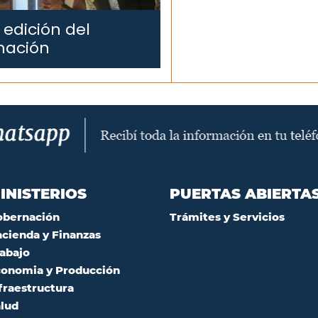
 edición del
mación
INISTERIOS
PUERTAS ABIERTA
obernación
Trámites y Servicios
cienda y Finanzas
abajo
onomia y Producción
fraestructura
lud