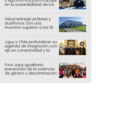
y Agrónomos para trabajar
en la sostenibilidad de los
sistemas productivos
agrícolas, pecuarios y
forestal
Salud entregó prótesis y
audífonos con una
inversión superior a los 19
millones de pesos
Jujuy y Chile profundizan su
agenda de integración con
eje en conectividad y la
mejora del Paso de Jama
Foro Jujuy Igualitario:
alúa la calidad de los servicios.
prevención de la violencia
de género y discriminación