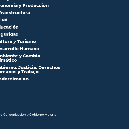
onomia y Producción
fraestructura
lud
ucación
guridad
ltura y Turismo
sarrollo Humano
mbiente y Cambio
imático
bierno, Justicia, Derechos
manos y Trabajo
dernizacion
 de Comunicación y Gobierno Abierto