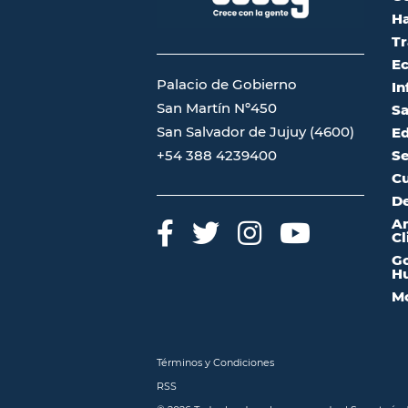
Ha
Tr
Ec
Palacio de Gobierno
In
San Martín Nº450
Sa
San Salvador de Jujuy (4600)
Ed
Se
+54 388 4239400
Cu
De
A
Cl
Go
Hu
Mo
Términos y Condiciones
RSS