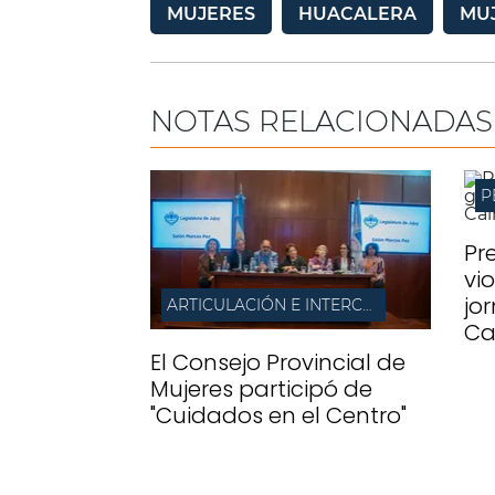
MUJERES
HUACALERA
MU
NOTAS RELACIONADAS
Pr
vi
jo
ARTICULACIÓN E INTERCAMBIO
Ca
El Consejo Provincial de
Mujeres participó de
"Cuidados en el Centro"