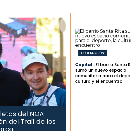
GOBERNACIÓN
Capital .
El barrio Santa R
sumó un nuevo espacio
comunitario para el depor
cultura y el encuentro
letas del NOA
n del Trail de los
arca