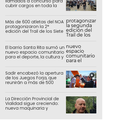
llamados a concurso para
cubrir cargos en toda la
provincia
Más de 600 atletas del NOA
protagonizaron la 2°
edición del Trail de los Siete
Colores en Purmamarca
El barrio Santa Rita sumó un
nuevo espacio comunitario
para el deporte, la cultura y
el encuentro
Sadir encabezó la apertura
de los Juegos Forja, que
reunirán a más de 500
atletas jujeños
La Dirección Provincial de
Vialidad sigue creciendo:
nueva maquinaria y
laboratorio 100%
actualizado