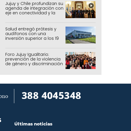
forestal
Jujuy y Chile profundizan su
agenda de integración con
eje en conectividad y la
mejora del Paso de Jama
Salud entregó prótesis y
audífonos con una
inversión superior a los 19
millones de pesos
Foro Jujuy Igualitario:
prevención de la violencia
de género y discriminación
S
Últimas noticias