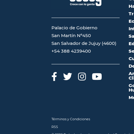
Ha
Tr
Ec
Palacio de Gobierno
In
San Martín Nº450
Sa
San Salvador de Jujuy (4600)
Ed
Se
+54 388 4239400
Cu
De
A
Cl
Go
Hu
Mo
Términos y Condiciones
RSS