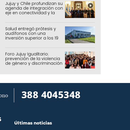
forestal
Jujuy y Chile profundizan su
agenda de integración con
eje en conectividad y la
mejora del Paso de Jama
Salud entregó prótesis y
audífonos con una
inversión superior a los 19
millones de pesos
Foro Jujuy Igualitario:
prevención de la violencia
de género y discriminación
S
Últimas noticias