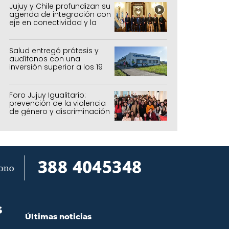
forestal
Jujuy y Chile profundizan su
agenda de integración con
eje en conectividad y la
mejora del Paso de Jama
Salud entregó prótesis y
audífonos con una
inversión superior a los 19
millones de pesos
Foro Jujuy Igualitario:
prevención de la violencia
de género y discriminación
S
Últimas noticias