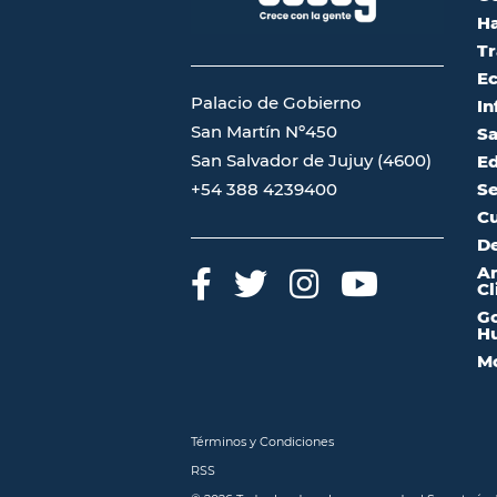
Ha
Tr
Ec
Palacio de Gobierno
In
San Martín Nº450
Sa
San Salvador de Jujuy (4600)
Ed
Se
+54 388 4239400
Cu
De
A
Cl
Go
Hu
Mo
Términos y Condiciones
RSS