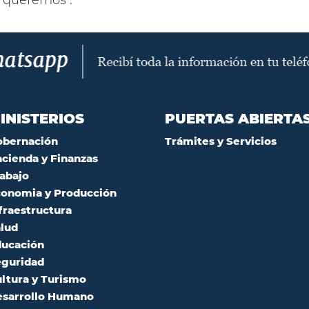
queremos".
INISTERIOS
PUERTAS ABIERTA
obernación
Trámites y Servicios
cienda y Finanzas
abajo
onomia y Producción
fraestructura
lud
ucación
guridad
ltura y Turismo
sarrollo Humano