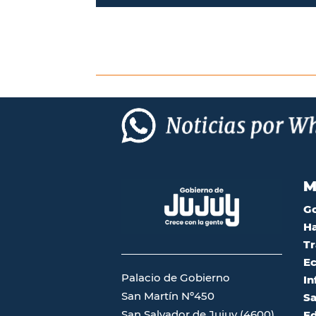
M
G
Ha
Tr
Ec
Palacio de Gobierno
In
San Martín Nº450
Sa
San Salvador de Jujuy (4600)
Ed