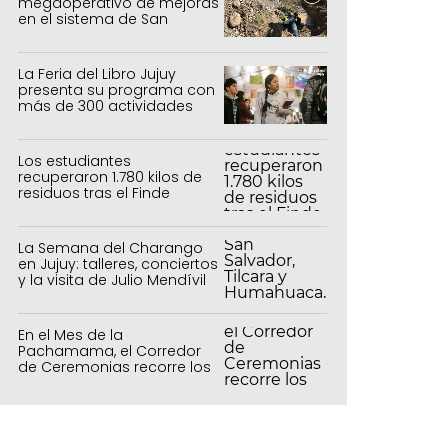
megaoperativo de mejoras
en el sistema de San
Salvador y Alto Comedero
La Feria del Libro Jujuy
presenta su programa con
más de 300 actividades
para todas las edades
Los estudiantes
recuperaron 1.780 kilos de
residuos tras el Finde
Estudiantil
La Semana del Charango
en Jujuy: talleres, conciertos
y la visita de Julio Mendívil
En el Mes de la
Pachamama, el Corredor
de Ceremonias recorre los
centros culturales de la
capital