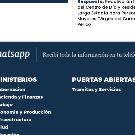
Respuesta.
Reactivarán 
del Centro de Día y Resid
Larga Estadía para Perso
Mayores "Virgen del Carm
Perico
INISTERIOS
PUERTAS ABIERTA
obernación
Trámites y Servicios
cienda y Finanzas
abajo
onomia y Producción
fraestructura
lud
ucación