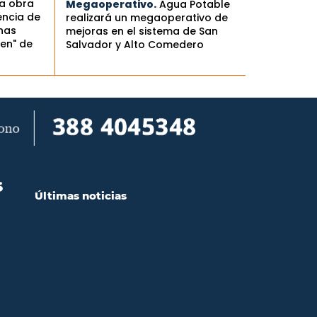
la obra
Megaoperativo.
Agua Potable
encia de
realizará un megaoperativo de
nas
mejoras en el sistema de San
en" de
Salvador y Alto Comedero
S
Últimas noticias