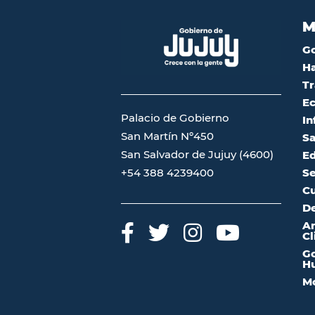
M
G
Ha
Tr
Ec
Palacio de Gobierno
In
San Martín Nº450
Sa
San Salvador de Jujuy (4600)
Ed
Se
+54 388 4239400
Cu
De
A
Cl
Go
Hu
Mo