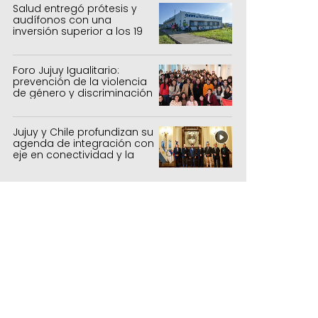
forestal
Salud entregó prótesis y
audífonos con una
inversión superior a los 19
millones de pesos
Foro Jujuy Igualitario:
prevención de la violencia
de género y discriminación
Jujuy y Chile profundizan su
agenda de integración con
eje en conectividad y la
mejora del Paso de Jama