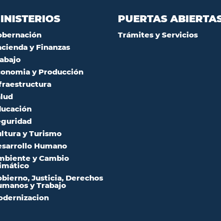
INISTERIOS
PUERTAS ABIERTA
obernación
Trámites y Servicios
cienda y Finanzas
abajo
onomia y Producción
fraestructura
lud
ucación
guridad
ltura y Turismo
sarrollo Humano
mbiente y Cambio
imático
bierno, Justicia, Derechos
manos y Trabajo
dernizacion