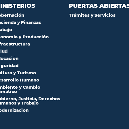
INISTERIOS
PUERTAS ABIERTA
obernación
Trámites y Servicios
cienda y Finanzas
abajo
onomia y Producción
fraestructura
lud
ucación
guridad
ltura y Turismo
sarrollo Humano
mbiente y Cambio
imático
bierno, Justicia, Derechos
manos y Trabajo
dernizacion