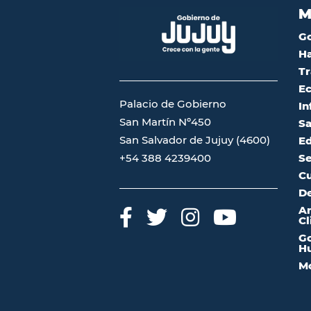
M
G
Ha
Tr
Ec
Palacio de Gobierno
In
San Martín Nº450
Sa
San Salvador de Jujuy (4600)
Ed
Se
+54 388 4239400
Cu
De
A
Cl
Go
Hu
Mo