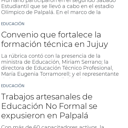
Humano participaron en el segundo Sábado
Estudiantil que se llevó a cabo en el estadio
Olímpico de Palpalá. En el marco de la
Campaña "No seas parte del daño", se
EDUCACIÓN
realizaron acciones de difusión a través de la
intervención artística.
Convenio que fortalece la
formación técnica en Jujuy
La rúbrica contó con la presencia de la
ministra de Educación, Miriam Serrano; la
directora de Educación Técnico Profesional,
María Eugenia Torramorell; y el representante
de la empresa, Diego Ulieldin, junto a
EDUCACIÓN
autoridades y docentes de la institución.
Trabajos artesanales de
Educación No Formal se
expusieron en Palpalá
Con más de 60 capacitadores activos, la