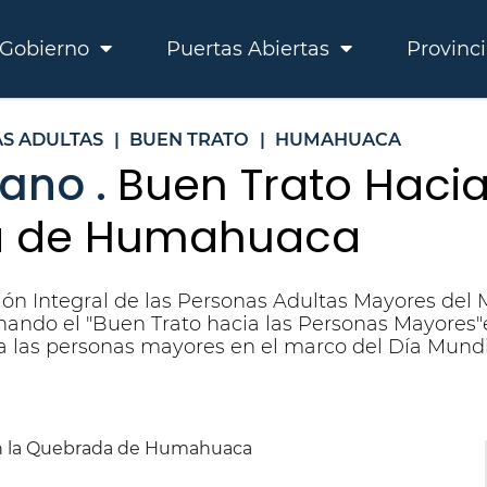
Gobierno
Puertas Abiertas
Provinc
S ADULTAS
|
BUEN TRATO
|
HUMAHUACA
ano .
Buen Trato Haci
da de Humahuaca
ción Integral de las Personas Adultas Mayores del
onando el "Buen Trato hacia las Personas Mayore
a las personas mayores en el marco del Día Mundi