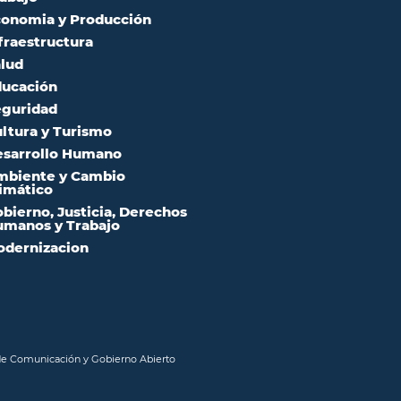
onomia y Producción
fraestructura
lud
ucación
guridad
ltura y Turismo
sarrollo Humano
mbiente y Cambio
imático
bierno, Justicia, Derechos
manos y Trabajo
dernizacion
 de Comunicación y Gobierno Abierto