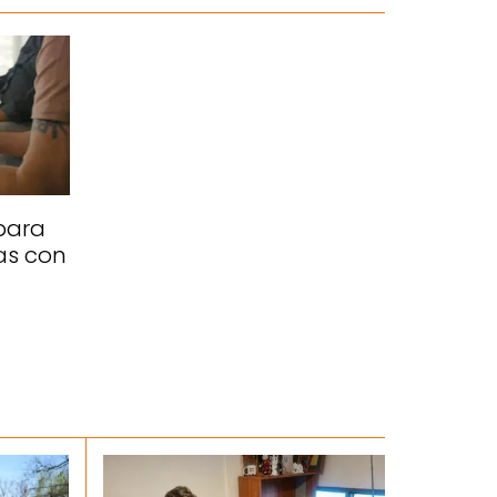
para
as con