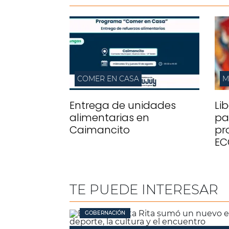
COMER EN CASA
M
Entrega de unidades
Li
alimentarias en
pa
Caimancito
pr
EC
TE PUEDE INTERESAR
GOBERNACIÓN