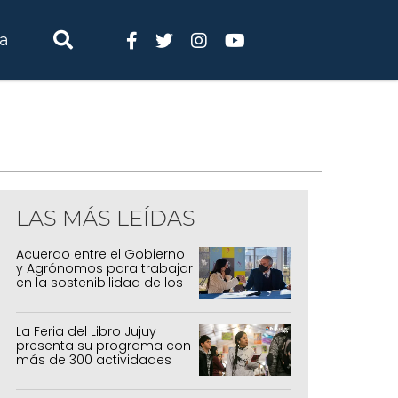
ia
LAS MÁS LEÍDAS
Acuerdo entre el Gobierno
y Agrónomos para trabajar
en la sostenibilidad de los
sistemas productivos
agrícolas, pecuarios y
forestal
La Feria del Libro Jujuy
presenta su programa con
más de 300 actividades
para todas las edades