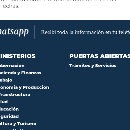
fechas.
INISTERIOS
PUERTAS ABIERTA
obernación
Trámites y Servicios
cienda y Finanzas
abajo
onomia y Producción
fraestructura
lud
ucación
guridad
ltura y Turismo