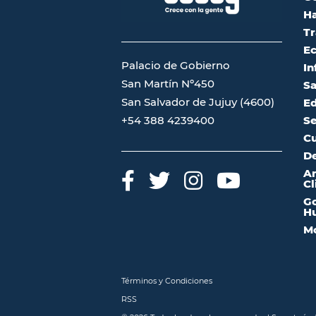
Ha
Tr
Ec
Palacio de Gobierno
In
San Martín Nº450
Sa
San Salvador de Jujuy (4600)
Ed
Se
+54 388 4239400
Cu
De
A
Cl
Go
Hu
Mo
Términos y Condiciones
RSS