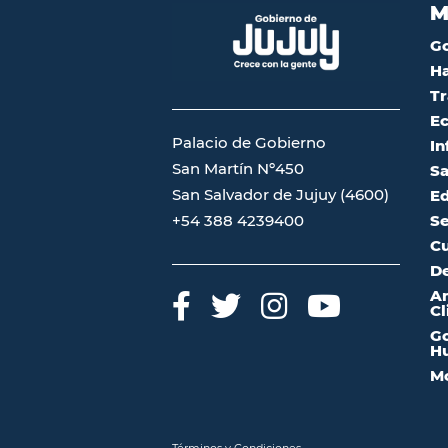
M
G
Ha
Tr
Ec
Palacio de Gobierno
In
San Martín Nº450
Sa
San Salvador de Jujuy (4600)
Ed
Se
+54 388 4239400
Cu
De
A
Cl
Go
Hu
Mo