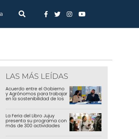
ia
LAS MÁS LEÍDAS
Acuerdo entre el Gobierno
y Agrónomos para trabajar
en la sostenibilidad de los
sistemas productivos
agrícolas, pecuarios y
forestal
La Feria del Libro Jujuy
presenta su programa con
más de 300 actividades
para todas las edades