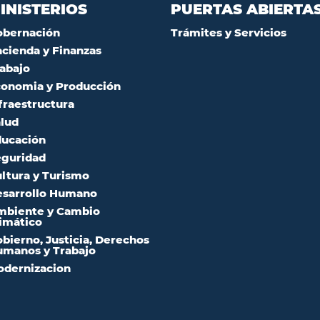
INISTERIOS
PUERTAS ABIERTA
obernación
Trámites y Servicios
cienda y Finanzas
abajo
onomia y Producción
fraestructura
lud
ucación
guridad
ltura y Turismo
sarrollo Humano
mbiente y Cambio
imático
bierno, Justicia, Derechos
manos y Trabajo
dernizacion