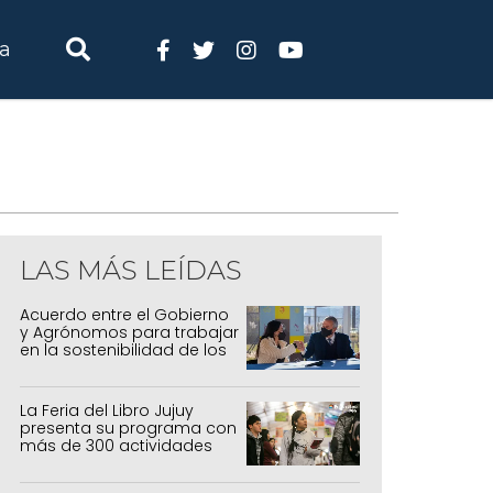
ia
LAS MÁS LEÍDAS
Acuerdo entre el Gobierno
y Agrónomos para trabajar
en la sostenibilidad de los
sistemas productivos
agrícolas, pecuarios y
forestal
La Feria del Libro Jujuy
presenta su programa con
más de 300 actividades
para todas las edades