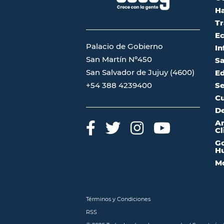
Ha
Tr
Ec
Palacio de Gobierno
In
San Martín Nº450
Sa
San Salvador de Jujuy (4600)
Ed
Se
+54 388 4239400
Cu
De
A
Cl
Go
Hu
Mo
Términos y Condiciones
RSS