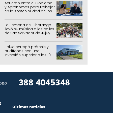
Acuerdo entre el Gobierno
y Agrónomos para trabajar
en la sostenibilidad de los
sistemas productivos
agrícolas, pecuarios y
forestal
La Semana del Charango
llevó su música a las calles
de San Salvador de Jujuy
Salud entregó prótesis y
audífonos con una
inversión superior a los 19
millones de pesos
S
Últimas noticias