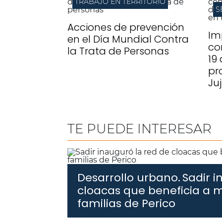
TRABAJO EN TERRITORIO
S
Acciones de prevención
Im
en el Día Mundial Contra
co
la Trata de Personas
19
pr
Ju
TE PUEDE INTERESAR
Desarrollo urbano.
Sadir i
cloacas que beneficia a 
familias de Perico