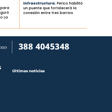
Infraestructura.
Perico habilitó
 para
un puente que fortalecerá la
uguró
conexión entre tres barrios
vo La
S
Últimas noticias