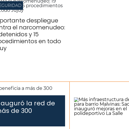
EGURIDAD
portante despliegue
ntra el narcomenudeo:
 detenidos y 15
ocedimientos en todo
juy
nauguró la red de
más de 300