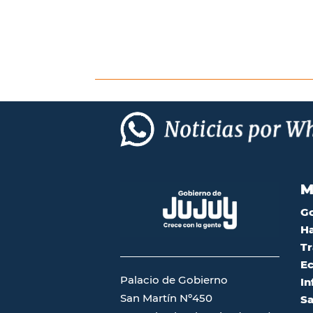
M
G
Ha
Tr
Ec
Palacio de Gobierno
In
San Martín Nº450
Sa