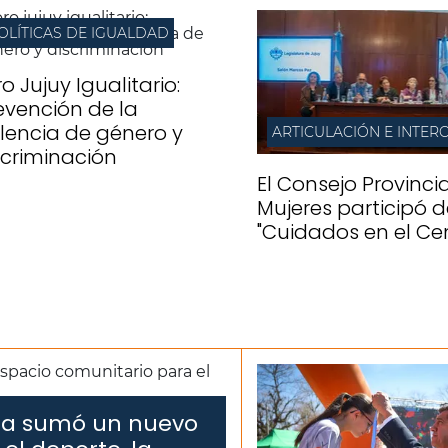
OLÍTICAS DE IGUALDAD
o Jujuy Igualitario:
evención de la
olencia de género y
scriminación
El Consejo Provinci
Mujeres participó d
"Cuidados en el Ce
Rita sumó un nuevo