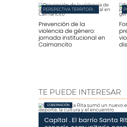
PERSPECTIVA TERRITORIAL
P
Prevención de la
For
violencia de género:
pr
jornada institucional en
vi
Caimancito
di
TE PUEDE INTERESAR
GOBERNACIÓN
Capital .
El barrio Santa 