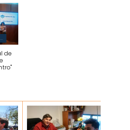
ARTICULACIÓN E INTERCAMBIO
al de
e
ntro"