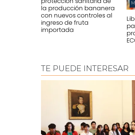
protección sanitaria de
M
la producción bananera
con nuevos controles al
Li
ingreso de fruta
pa
importada
pr
EC
TE PUEDE INTERESAR