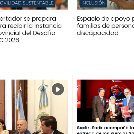
OVILIDAD SUSTENTABLE
INCLUSIÓN
bertador se prepara
Espacio de apoyo 
ra recibir la instancia
familias de person
ovincial del Desafío
discapacidad
O 2026
Sadir.
Sadir acompañó la
entrega de los Premios S