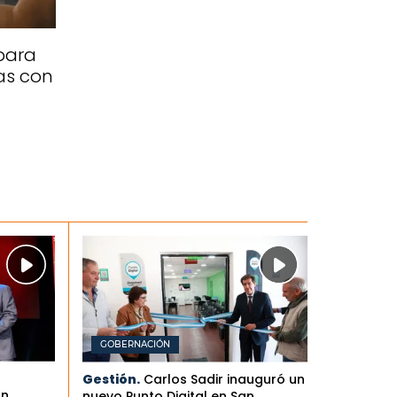
para
as con
GOBERNACIÓN
Gestión.
Carlos Sadir inauguró un
an
nuevo Punto Digital en San